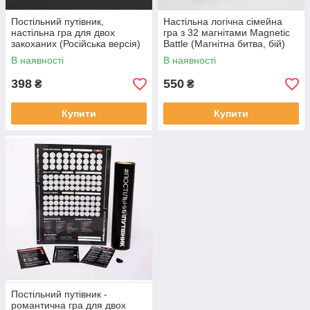
Постільний путівник,
Настільна логічна сімейна
настільна гра для двох
гра з 32 магнітами Magnetic
закоханих (Російська версія)
Battle (Магнітна битва, бій)
для дітей і дорослих
В наявності
В наявності
398
550
₴
₴
Купити
Купити
Постільний путівник -
романтична гра для двох