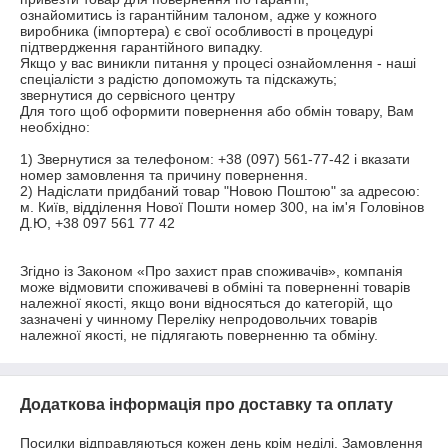
ознайомитись із гарантійним талоном, адже у кожного 
виробника (імпортера) є свої особливості в процедурі 
підтвердження гарантійного випадку.

Якщо у вас виникли питання у процесі ознайомлення - наші 
спеціалісти з радістю допоможуть та підскажуть; 

звернутися до сервісного центру 

Для того щоб оформити повернення або обмін товару, Вам 
необхідно:

1) Звернутися за телефоном: +38 (097) 561-77-42 і вказати 
номер замовлення та причину повернення.

2) Надіслати придбаний товар "Новою Поштою" за адресою: 
м. Київ, відділення Нової Пошти номер 300, на ім'я Головінов 
Д.Ю, +38 097 561 77 42

Згідно із Законом «Про захист прав споживачів», компанія 
може відмовити споживачеві в обміні та поверненні товарів 
належної якості, якщо вони відносяться до категорій, що 
зазначені у чинному Переліку непродовольчих товарів 
належної якості, не підлягають поверненню та обміну.
Додаткова інформація про доставку та оплату
Посилки відправляються кожен день крім неділі. Замовлення