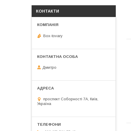
КОНТАКТИ
Box-tovary
Дмитро
проспект Соборності 7А, Київ,
Україна