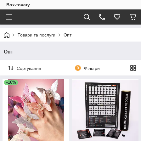
Box-tovary
Товари та послуги
Опт
Опт
Сортування
0
Фільтри
–16%