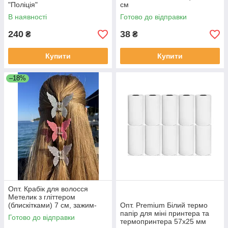
"Поліція"
см
В наявності
Готово до відправки
240
38
₴
₴
Купити
Купити
–18%
Опт. Крабік для волосся
Метелик з гліттером
(блискітками) 7 см, зажим-
Опт. Premium Білий термо
шпилька
папір для міні принтера та
Готово до відправки
термопринтера 57х25 мм