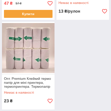
47
Немає в наявності
₴
57 ₴
13
₴/рулон
Купити
Опт. Premium Клейкий термо
папір для міні принтера,
термопринтера. Термопапір
для принтера оптом
Немає в наявності
23
₴