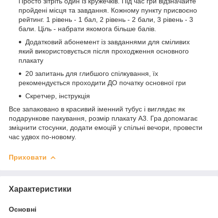
Просто зітріть один із кружечків. Під час гри відзначайте
пройдені місця та завдання. Кожному пункту присвоєно
рейтинг. 1 рівень - 1 бал, 2 рівень - 2 бали, 3 рівень - 3
бали. Ціль - набрати якомога більше балів.
Додатковий абонемент із завданнями для сміливих
який використовується після проходження основного
плакату
20 запитань для глибшого спілкування, їх
рекомендується проходити ДО початку основної гри
Скретчер, інструкція
Все запаковано в красивий іменний тубус і виглядає як
подарункове пакування, розмір плакату А3. Гра допомагає
зміцнити стосунки, додати емоцій у спільні вечори, провести
час удвох по-новому.
Приховати
Характеристики
Основні