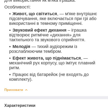
для використання як м'яка іграшка.
Особливості:
Живот, що світиться
, — м'яке внутрішнє
підсвічування, яке включається при грі або
використанні в темному приміщенні.
Звуковий ефект дихання
– іграшка
відтворює ритмічне «дихання» для
тактильного та звукового сприйняття.
Мелодія
— тихий аудіорежим із
розслаблюючим тембром.
Ефект живота, що піднімається
, —
механічний рух корпусу, що імітує плавний
ритм.
Працює від батарейок (не входять до
комплекту).
Приховати
Характеристики