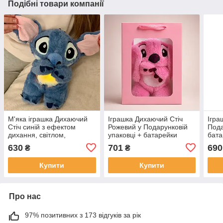
Подібні товари компанії
М'яка іграшка Дихаючий
Іграшка Дихаючий Стіч
Ігра
Стіч синій з ефектом
Рожевий у Подарунковій
Пода
дихання, світлом,
упаковці + батарейки
бата
рухомими вушками та 4
630
701
690
₴
₴
режимами роботи
Купити
Купити
Про нас
97% позитивних з 173 відгуків за рік