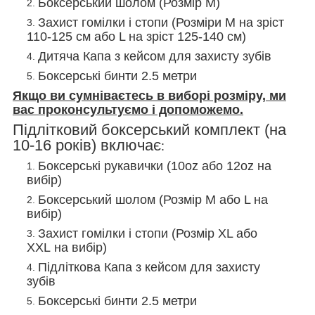
Боксерський шолом (Розмір М)
Захист гомілки і стопи (Розміри
M на зріст
110-125 см
або
L на зріст 125-140 см)
Дитяча Капа з кейсом для захисту зубів
Боксерські бинти 2.5 метри
Якщо ви сумніваєтесь в виборі розміру, ми
вас проконсультуємо і допоможемо.
Підлітковий боксерський комплект (на
10-16 років) включає
:
Боксерські рукавички (10oz або 12oz на
вибір)
Боксерський шолом (Розмір М або L
на
вибір
)
Захист гомілки і стопи (Розмір XL або
XXL
на вибір
)
Підліткова Капа з кейсом для захисту
зубів
Боксерські бинти 2.5 метри