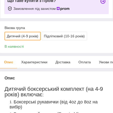
Що таке купити з Пром?
Замовлення під захистом
Вікова група
Дитячий (4-9 років)
Підлітковий (10-16 років)
В наявності
Опис
Характеристики
Доставка
Оплата
Умови п
Опис
Дитячий боксерський комплект (на 4-9
років) включає
:
Боксерські рукавички (від 4oz до 8oz на
вибір)