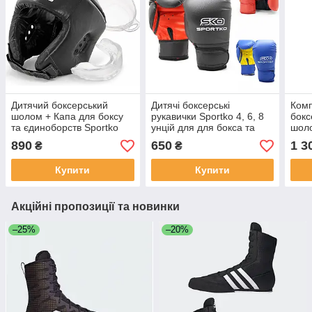
Дитячий боксерський
Дитячі боксерські
Комп
шолом + Капа для боксу
рукавички Sportko 4, 6, 8
бокс
та єдиноборств Sportko
унцій для для бокса та
шол
єдиноборств
Spor
890
650
1 3
₴
₴
Купити
Купити
Акційні пропозиції та новинки
–25%
–20%