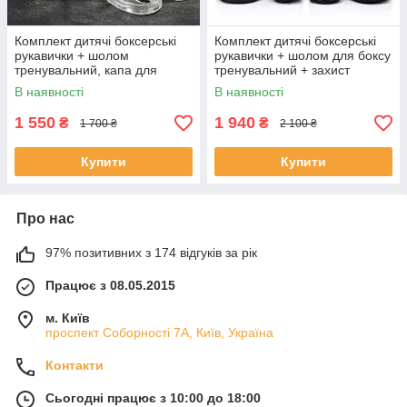
Комплект дитячі боксерські
Комплект дитячі боксерські
рукавички + шолом
рукавички + шолом для боксу
тренувальний, капа для
тренувальний + захист
боксу та бінти Sportko
гомілки та стопи Sportko
В наявності
В наявності
1 550
1 940
₴
₴
1 700 ₴
2 100 ₴
Купити
Купити
Про нас
97% позитивних з 174 відгуків за рік
Працює з 08.05.2015
м. Київ
проспект Соборності 7А, Київ, Україна
Контакти
Сьогодні працює з 10:00 до 18:00