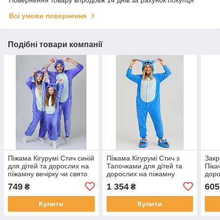
Повернення товару впродовж 14 днів за рахунок покупця
Всі умови повернення
Подібні товари компанії
Піжама Кігурумі Стич синій
Піжама Кігурумі Стич з
Закр
для дітей та дорослих на
Тапочками для дітей та
Піка
піжамну вечірку чи свято
дорослих на піжамну
дор
вечірку чи свято
749
1 354
605
₴
₴
Купити
Купити