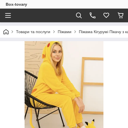
Box-tovary
Товари та послуги
Піжами
Піжама Кігурумі Пікачу з 