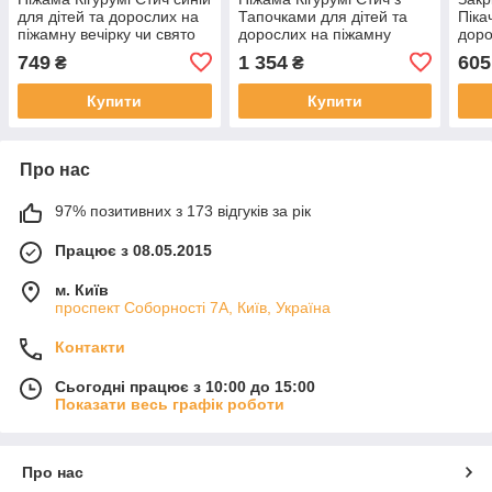
для дітей та дорослих на
Тапочками для дітей та
Піка
піжамну вечірку чи свято
дорослих на піжамну
дор
вечірку чи свято
749
1 354
605
₴
₴
Купити
Купити
Про нас
97% позитивних з 173 відгуків за рік
Працює з 08.05.2015
м. Київ
проспект Соборності 7А, Київ, Україна
Контакти
Сьогодні працює з 10:00 до 15:00
Показати весь графік роботи
Про нас