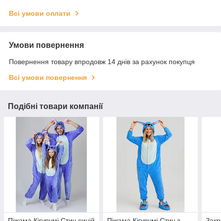
Всі умови оплати
Умови повернення
Повернення товару впродовж 14 днів за рахунок покупця
Всі умови повернення
Подібні товари компанії
Піжама Кігурумі Стич синій
Піжама Кігурумі Стич з
Закр