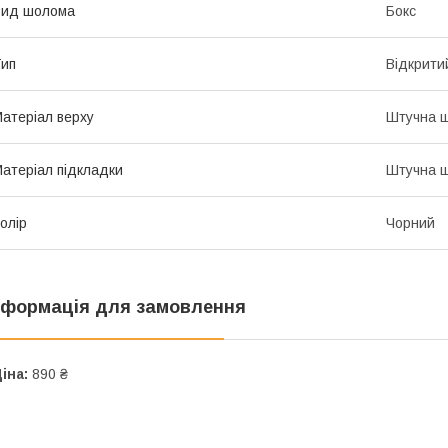
Вид шолома
Бокс
ип
Відкрити
атеріал верху
Штучна ш
атеріал підкладки
Штучна ш
олір
Чорний
нформація для замовлення
іна:
890 ₴