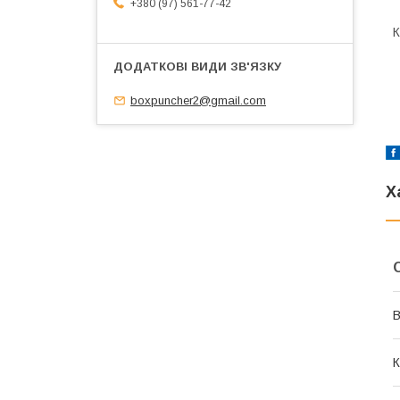
+380 (97) 561-77-42
К
boxpuncher2@gmail.com
Х
В
К