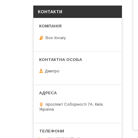
КОНТАКТИ
Box-tovary
Дмитро
проспект Соборності 7А, Київ,
Україна