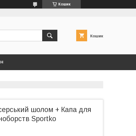
Кошик
Кошик
ІН
серський шолом + Капа для
ноборств Sportko