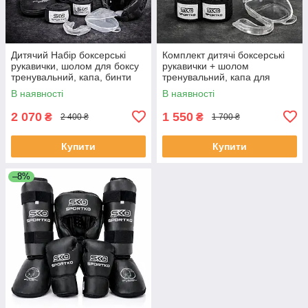
Дитячий Набір боксерські
Комплект дитячі боксерські
рукавички, шолом для боксу
рукавички + шолом
тренувальний, капа, бинти
тренувальний, капа для
захист гомілки та стопи
боксу та бінти Sportko
В наявності
В наявності
Sportko
2 070
1 550
₴
₴
2 400 ₴
1 700 ₴
Купити
Купити
–8%