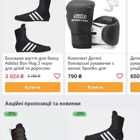
Боксерки взуття для боксу
Комплект Дитячі
Дитя
Adidas Box Hog 2 чорні
боксерські рукавички з
рука
для дітей та дорослих
капою Sportko для
унці
тренувань від 4 до 10
єдин
3 024
790
650
₴
₴
3 780 ₴
унцій, для бокса та
єдиноборств
Купити
Купити
Акційні пропозиції та новинки
–25%
–20%