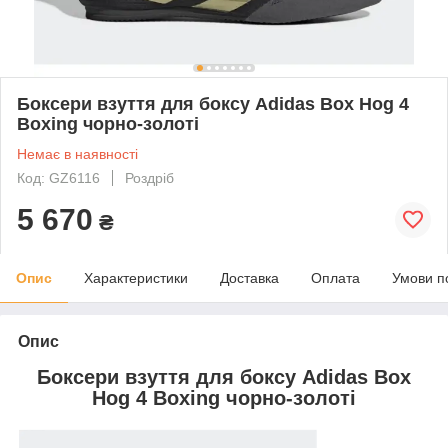
Боксери взуття для боксу Adidas Box Hog 4
Boxing чорно-золоті
Немає в наявності
Код: GZ6116
Роздріб
5 670
₴
Опис
Характеристики
Доставка
Оплата
Умови п
Опис
Боксери взуття для боксу Adidas Box
Hog 4 Boxing чорно-золоті